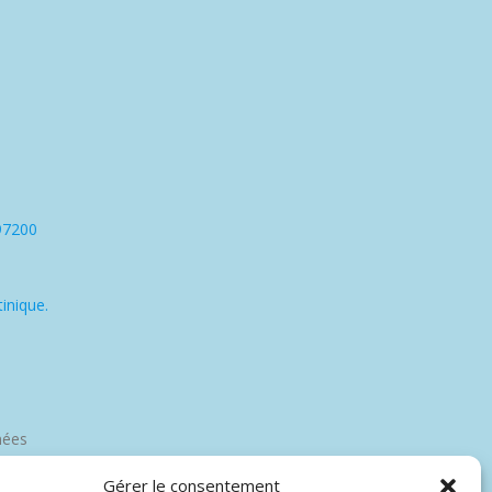
97200
inique.
nées
Gérer le consentement