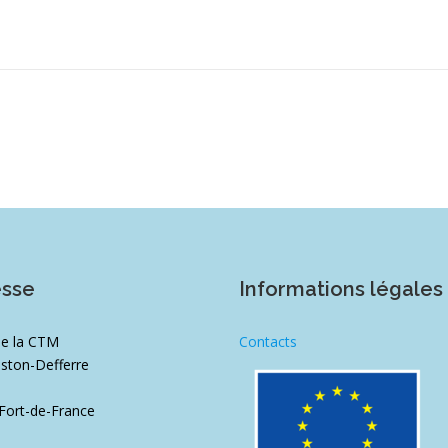
esse
Informations légales
de la CTM
Contacts
ston-Defferre
1
Fort-de-France