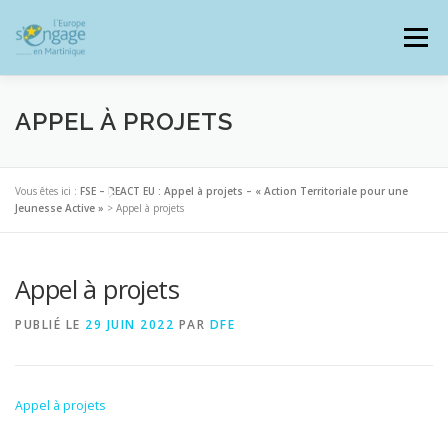
Aller
au
Menu
contenu
APPEL À PROJETS
PROGRAMMES
J’AI UN PROJET
Vous êtes ici :
FSE – REACT EU : Appel à projets – « Action Territoriale pour une
Jeunesse Active »
>
Appel à projets
JE SUIS BÉNÉFICIAIRE
Appel à projets
PUBLIÉ LE
29 JUIN 2022
PAR
DFE
RESSOURCES DOCUMENTAIRES
ZOOM EUROPE
Appel à projets
SIGNALER UNE FRAUDE