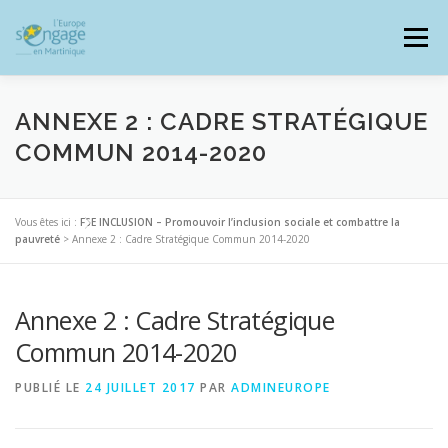
Aller
au
Menu
contenu
ANNEXE 2 : CADRE STRATÉGIQUE
COMMUN 2014-2020
PROGRAMMES
J’AI UN PROJET
Vous êtes ici :
FSE INCLUSION – Promouvoir l’inclusion sociale et combattre la
pauvreté
>
Annexe 2 : Cadre Stratégique Commun 2014-2020
JE SUIS BÉNÉFICIAIRE
Annexe 2 : Cadre Stratégique
RESSOURCES DOCUMENTAIRES
ZOOM EUROPE
Commun 2014-2020
PUBLIÉ LE
24 JUILLET 2017
PAR
ADMINEUROPE
SIGNALER UNE FRAUDE