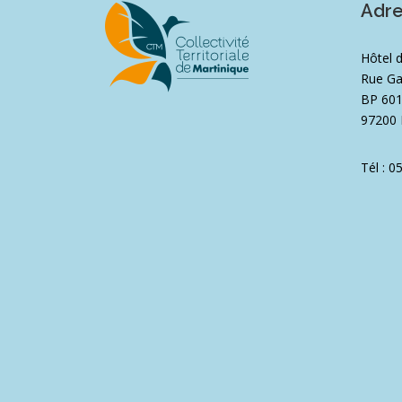
Adr
Hôtel 
Rue Ga
BP 60
97200 
Tél : 0