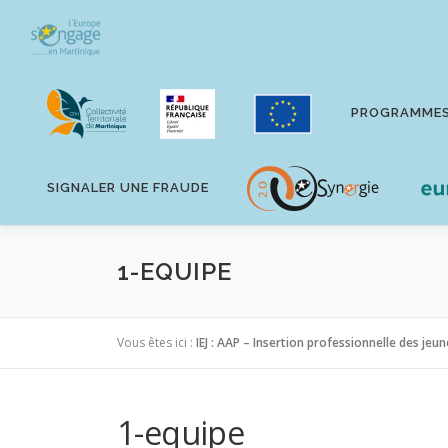
Aller
au
contenu
PROGRAMME
SIGNALER UNE FRAUDE
1-EQUIPE
Vous êtes ici :
IEJ : AAP – Insertion professionnelle des jeu
1-equipe