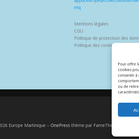
appui.europe@collectivitedemart
mq
Mentions légales
CGU
Politique de protection des don
Politique des cookies
Pour offrir 
cookies pou
consentir à
comportement
ou de retire
caractéristi
Ac
2026 Europe Martinique
–
OnePress
thème par FameThemes. Traduit 