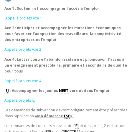
Axe 1
:
Soutenir et accompagner l’accès à l’emploi
Appel à projets Axe 1
Axe 2
:
Anticiper et accompagner les mutations économiques
pour favoriser l’adaptation des travailleurs, la compétitivité
des entreprises et l’emploi
Appel à projets Axe 2
Axe 4
:
Lutter contre l’abandon scolaire et promouvoir l’accès à
un enseignement préscolaire, primaire et secondaire de qualité
pour tous
Appel à projets Axe 4
IEJ
: Accompagner les jeunes
NEET
vers et dans l’emploi
Appel à projets IEJ
Les demandes de subvention devront obligatoirement être présentées
dans l’application
«Ma démarche
FSE
».
Les demandes de concours relevant de l’
IEJ
et des axes 1, 2 et 4 seront
instruites par le Service
FSE
de la
DIECCTE
Martinique.