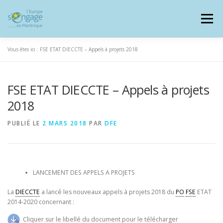
Aller
au
Menu
contenu
Vous êtes ici :
FSE ETAT DIECCTE – Appels à projets 2018
FSE ETAT DIECCTE – Appels à projets
PROGRAMMES
J’AI UN PROJET
2018
PUBLIÉ LE
2 MARS 2018
PAR
DFE
JE SUIS BÉNÉFICIAIRE
RESSOURCES DOCUMENTAIRES
ZOOM EUROPE
LANCEMENT DES APPELS A PROJETS
La
DIECCTE
a lancé les nouveaux appels à projets 2018 du
PO
FSE
ETAT
2014-2020 concernant :
SIGNALER UNE FRAUDE
Cliquer sur le libellé du document pour le télécharger