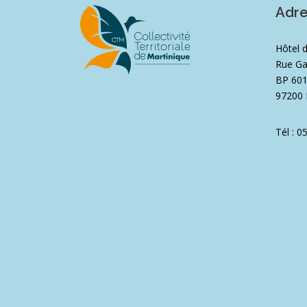
Adr
Hôtel 
Rue Ga
BP 60
97200 
Tél : 0