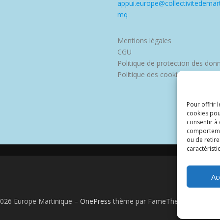
appui.europe@collectivitedemart
mq
Mentions légales
CGU
Politique de protection des don
Politique des cookies
Pour offrir 
cookies pou
consentir à
comportement
ou de retire
caractéristi
Ac
2026 Europe Martinique
–
OnePress
thème par FameThemes. Traduit 