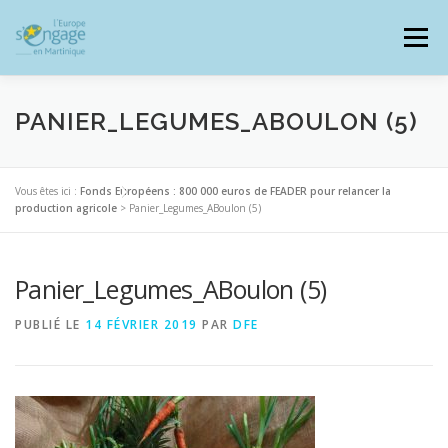
Aller
au
Menu
contenu
PANIER_LEGUMES_ABOULON (5)
PROGRAMMES
J’AI UN PROJET
Vous êtes ici :
Fonds Européens : 800 000 euros de FEADER pour relancer la
production agricole
>
Panier_Legumes_ABoulon (5)
JE SUIS BÉNÉFICIAIRE
Panier_Legumes_ABoulon (5)
PUBLIÉ LE
14 FÉVRIER 2019
PAR
DFE
RESSOURCES DOCUMENTAIRES
ZOOM EUROPE
SIGNALER UNE FRAUDE