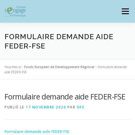
Aller
au
Menu
contenu
FORMULAIRE DEMANDE AIDE
FEDER-FSE
PROGRAMMES
J’AI UN PROJET
Vous êtes ici :
Fonds Européen de Développement Régional
>
Formulaire demande
aide FEDER-FSE
JE SUIS BÉNÉFICIAIRE
Formulaire demande aide FEDER-FSE
RESSOURCES DOCUMENTAIRES
ZOOM EUROPE
PUBLIÉ LE
17 NOVEMBRE 2020
PAR
DFE
SIGNALER UNE FRAUDE
Formulaire demande aide FEDER-FSE