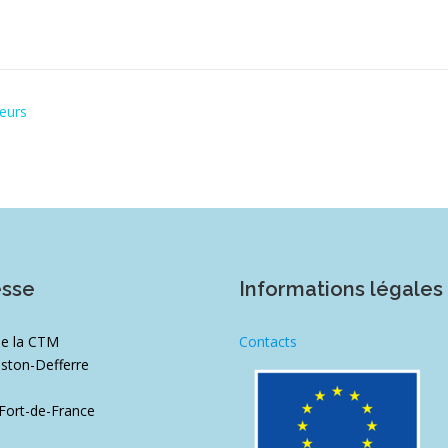
teurs
esse
Informations légales
de la CTM
Contacts
ston-Defferre
1
Fort-de-France