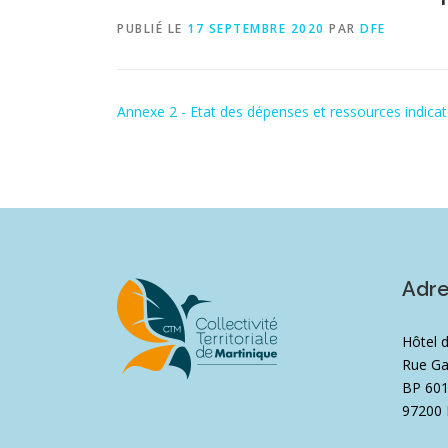
PUBLIÉ LE
17 SEPTEMBRE 2020
PAR
DFE
Annexe 2 - Etat des dépenses et ressources indica
Adr
Hôtel 
Rue Ga
BP 60
97200 