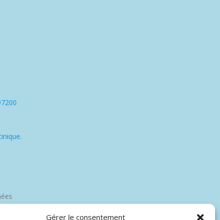
97200
inique.
nées
Gérer le consentement