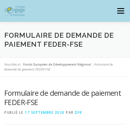
Aller
au
Menu
contenu
FORMULAIRE DE DEMANDE DE
PAIEMENT FEDER-FSE
PROGRAMMES
J’AI UN PROJET
Vous êtes ici :
Fonds Européen de Développement Régional
>
Formulaire de
demande de paiement FEDER-FSE
JE SUIS BÉNÉFICIAIRE
Formulaire de demande de paiement
RESSOURCES DOCUMENTAIRES
ZOOM EUROPE
FEDER-FSE
PUBLIÉ LE
17 SEPTEMBRE 2020
PAR
DFE
SIGNALER UNE FRAUDE