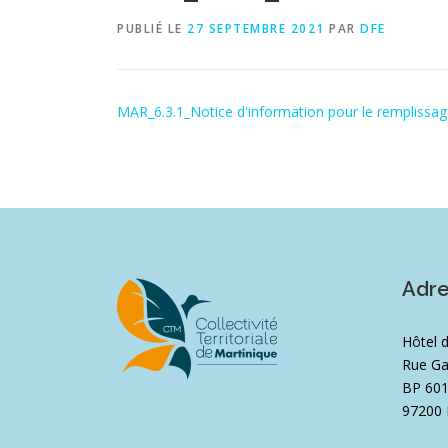
PUBLIÉ LE
27 SEPTEMBRE 2021
PAR
DFE
MAR_6.3.1_Notice d'information pour le remplissage
Adr
Hôtel 
Rue Ga
BP 60
97200 