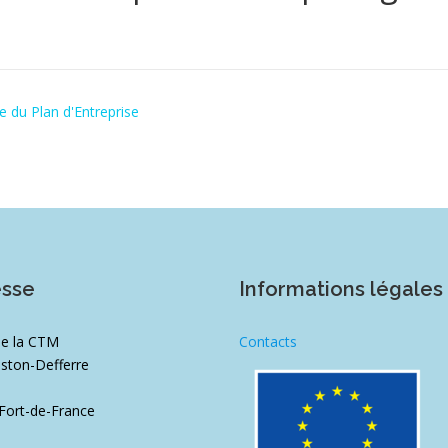
 du Plan d'Entreprise
esse
Informations légales
de la CTM
Contacts
ston-Defferre
1
Fort-de-France