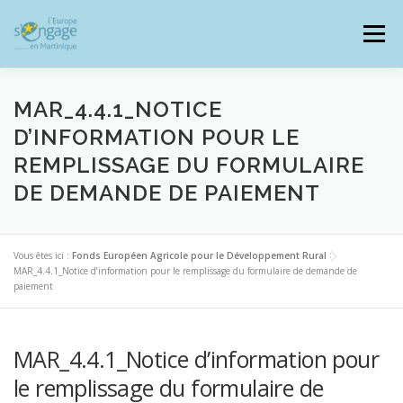
Aller
au
Menu
contenu
MAR_4.4.1_NOTICE
D’INFORMATION POUR LE
REMPLISSAGE DU FORMULAIRE
PROGRAMMES
J’AI UN PROJET
DE DEMANDE DE PAIEMENT
JE SUIS BÉNÉFICIAIRE
Vous êtes ici :
Fonds Européen Agricole pour le Développement Rural
>
MAR_4.4.1_Notice d’information pour le remplissage du formulaire de demande de
paiement
RESSOURCES DOCUMENTAIRES
ZOOM EUROPE
MAR_4.4.1_Notice d’information pour
SIGNALER UNE FRAUDE
le remplissage du formulaire de