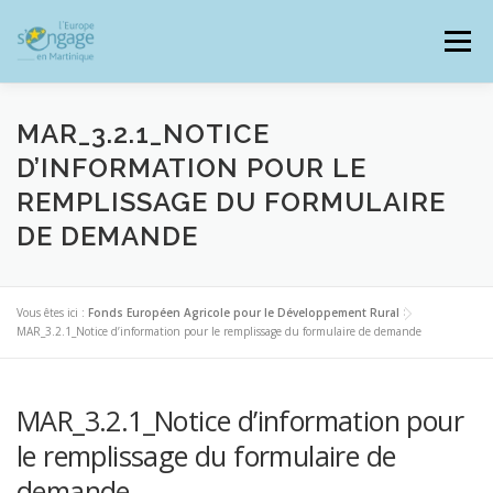
Aller
au
Menu
contenu
MAR_3.2.1_NOTICE
D’INFORMATION POUR LE
REMPLISSAGE DU FORMULAIRE
PROGRAMMES
J’AI UN PROJET
DE DEMANDE
JE SUIS BÉNÉFICIAIRE
Vous êtes ici :
Fonds Européen Agricole pour le Développement Rural
>
MAR_3.2.1_Notice d’information pour le remplissage du formulaire de demande
RESSOURCES DOCUMENTAIRES
ZOOM EUROPE
MAR_3.2.1_Notice d’information pour
le remplissage du formulaire de
SIGNALER UNE FRAUDE
demande