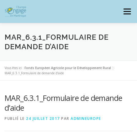
Aller
au
Menu
contenu
MAR_6.3.1_FORMULAIRE DE
DEMANDE D’AIDE
PROGRAMMES
J’AI UN PROJET
Vous êtes ici :
Fonds Européen Agricole pour le Développement Rural
>
MAR_6.3.1_Formulaire de demande d’aide
JE SUIS BÉNÉFICIAIRE
MAR_6.3.1_Formulaire de demande
RESSOURCES DOCUMENTAIRES
ZOOM EUROPE
d’aide
PUBLIÉ LE
24 JUILLET 2017
PAR
ADMINEUROPE
SIGNALER UNE FRAUDE