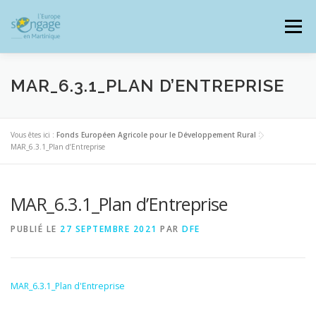
Aller
au
Menu
contenu
MAR_6.3.1_PLAN D’ENTREPRISE
PROGRAMMES
J’AI UN PROJET
Vous êtes ici :
Fonds Européen Agricole pour le Développement Rural
>
MAR_6.3.1_Plan d’Entreprise
JE SUIS BÉNÉFICIAIRE
MAR_6.3.1_Plan d’Entreprise
PUBLIÉ LE
27 SEPTEMBRE 2021
PAR
DFE
RESSOURCES DOCUMENTAIRES
ZOOM EUROPE
MAR_6.3.1_Plan d'Entreprise
SIGNALER UNE FRAUDE