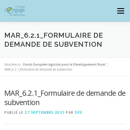
Aller
au
Menu
contenu
MAR_6.2.1_FORMULAIRE DE
DEMANDE DE SUBVENTION
PROGRAMMES
J’AI UN PROJET
Vous êtes ici :
Fonds Européen Agricole pour le Développement Rural
>
MAR_6.2.1_Formulaire de demande de subvention
JE SUIS BÉNÉFICIAIRE
MAR_6.2.1_Formulaire de demande de
RESSOURCES DOCUMENTAIRES
ZOOM EUROPE
subvention
PUBLIÉ LE
27 SEPTEMBRE 2021
PAR
DFE
SIGNALER UNE FRAUDE