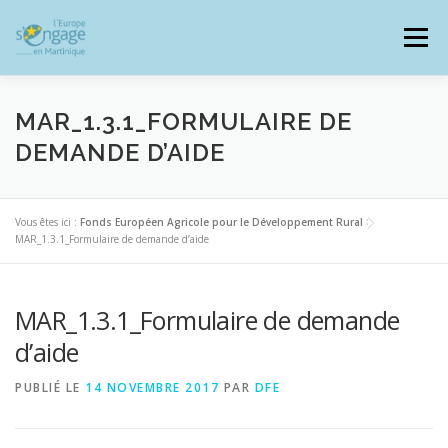
Aller
au
Menu
contenu
MAR_1.3.1_FORMULAIRE DE
DEMANDE D’AIDE
PROGRAMMES
J’AI UN PROJET
Vous êtes ici :
Fonds Européen Agricole pour le Développement Rural
>
MAR_1.3.1_Formulaire de demande d’aide
JE SUIS BÉNÉFICIAIRE
MAR_1.3.1_Formulaire de demande
RESSOURCES DOCUMENTAIRES
ZOOM EUROPE
d’aide
PUBLIÉ LE
14 NOVEMBRE 2017
PAR
DFE
SIGNALER UNE FRAUDE