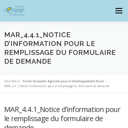
Aller
au
Menu
contenu
MAR_4.4.1_NOTICE
D’INFORMATION POUR LE
REMPLISSAGE DU FORMULAIRE
PROGRAMMES
J’AI UN PROJET
DE DEMANDE
JE SUIS BÉNÉFICIAIRE
Vous êtes ici :
Fonds Européen Agricole pour le Développement Rural
>
MAR_4.4.1_Notice d’information pour le remplissage du formulaire de demande
RESSOURCES DOCUMENTAIRES
ZOOM EUROPE
MAR_4.4.1_Notice d’information pour
le remplissage du formulaire de
SIGNALER UNE FRAUDE
demande