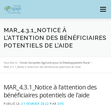
Aller
au
Menu
contenu
MAR_4.3.1_NOTICE À
L’ATTENTION DES BÉNÉFICIAIRES
POTENTIELS DE L’AIDE
PROGRAMMES
J’AI UN PROJET
Vous êtes ici :
Fonds Européen Agricole pour le Développement Rural
>
JE SUIS BÉNÉFICIAIRE
MAR_4.3.1_Notice à l’attention des bénéficiaires potentiels de l’aide
RESSOURCES DOCUMENTAIRES
ZOOM EUROPE
MAR_4.3.1_Notice à l’attention des
bénéficiaires potentiels de l’aide
SIGNALER UNE FRAUDE
PUBLIÉ LE
21 FÉVRIER 2022
PAR
DFE