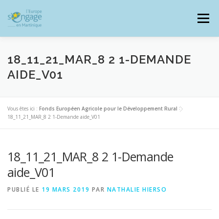
Aller
au
Menu
contenu
18_11_21_MAR_8 2 1-DEMANDE
AIDE_V01
PROGRAMMES
J’AI UN PROJET
Vous êtes ici :
Fonds Européen Agricole pour le Développement Rural
>
18_11_21_MAR_8 2 1-Demande aide_V01
JE SUIS BÉNÉFICIAIRE
18_11_21_MAR_8 2 1-Demande
RESSOURCES DOCUMENTAIRES
ZOOM EUROPE
aide_V01
PUBLIÉ LE
19 MARS 2019
PAR
NATHALIE HIERSO
SIGNALER UNE FRAUDE