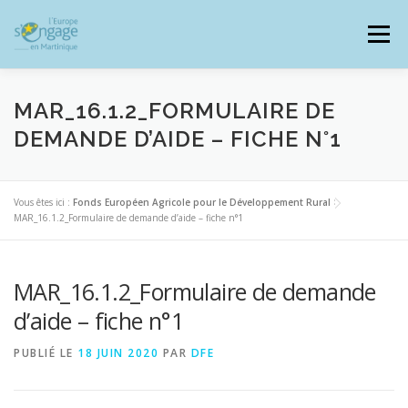
Aller
au
Menu
contenu
MAR_16.1.2_FORMULAIRE DE
DEMANDE D’AIDE – FICHE N°1
PROGRAMMES
J’AI UN PROJET
Vous êtes ici :
Fonds Européen Agricole pour le Développement Rural
>
MAR_16.1.2_Formulaire de demande d’aide – fiche n°1
JE SUIS BÉNÉFICIAIRE
MAR_16.1.2_Formulaire de demande
RESSOURCES DOCUMENTAIRES
ZOOM EUROPE
d’aide – fiche n°1
PUBLIÉ LE
18 JUIN 2020
PAR
DFE
SIGNALER UNE FRAUDE