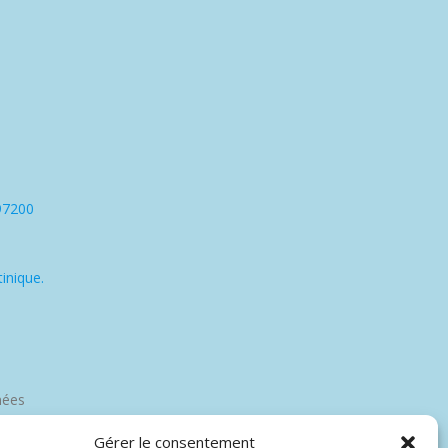
97200
inique.
nées
Gérer le consentement