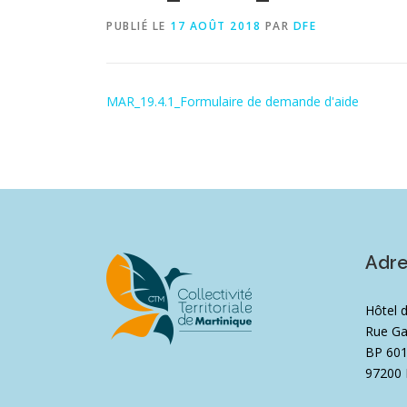
PUBLIÉ LE
17 AOÛT 2018
PAR
DFE
MAR_19.4.1_Formulaire de demande d'aide
Adr
Hôtel 
Rue Ga
BP 60
97200 