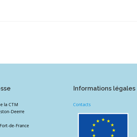
esse
Informations légales
de la CTM
Contacts
ston-Defferre
1
Fort-de-France