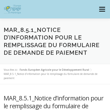
Aller
au
Menu
contenu
MAR_8.5.1_NOTICE
D’INFORMATION POUR LE
REMPLISSAGE DU FORMULAIRE
PROGRAMMES
J’AI UN PROJET
DE DEMANDE DE PAIEMENT
JE SUIS BÉNÉFICIAIRE
Vous êtes ici :
Fonds Européen Agricole pour le Développement Rural
>
MAR_8.5.1_Notice d’information pour le remplissage du formulaire de demande de
paiement
RESSOURCES DOCUMENTAIRES
ZOOM EUROPE
MAR_8.5.1_Notice d’information pour
SIGNALER UNE FRAUDE
le remplissage du formulaire de