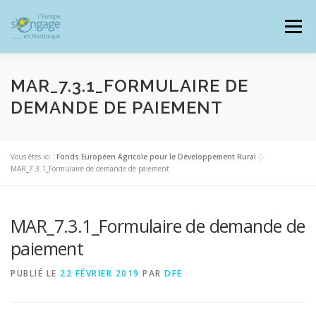
Aller
au
Menu
contenu
MAR_7.3.1_FORMULAIRE DE
DEMANDE DE PAIEMENT
PROGRAMMES
J’AI UN PROJET
Vous êtes ici :
Fonds Européen Agricole pour le Développement Rural
>
MAR_7.3.1_Formulaire de demande de paiement
JE SUIS BÉNÉFICIAIRE
MAR_7.3.1_Formulaire de demande de
RESSOURCES DOCUMENTAIRES
ZOOM EUROPE
paiement
PUBLIÉ LE
22 FÉVRIER 2019
PAR
DFE
SIGNALER UNE FRAUDE