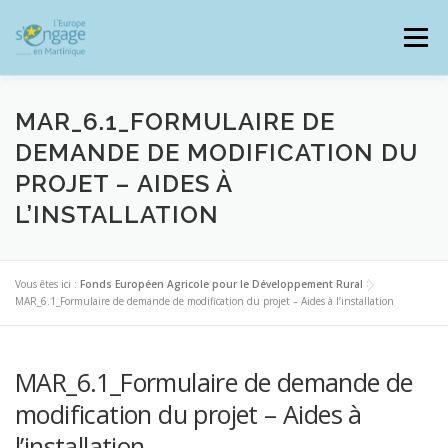
Aller
au
Menu
contenu
MAR_6.1_FORMULAIRE DE
DEMANDE DE MODIFICATION DU
PROJET – AIDES À
PROGRAMMES
J’AI UN PROJET
L’INSTALLATION
JE SUIS BÉNÉFICIAIRE
Vous êtes ici :
Fonds Européen Agricole pour le Développement Rural
>
MAR_6.1_Formulaire de demande de modification du projet – Aides à l’installation
RESSOURCES DOCUMENTAIRES
ZOOM EUROPE
MAR_6.1_Formulaire de demande de
modification du projet – Aides à
SIGNALER UNE FRAUDE
l’installation