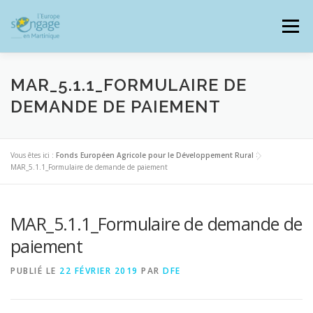
Aller
au
Menu
contenu
MAR_5.1.1_FORMULAIRE DE
DEMANDE DE PAIEMENT
PROGRAMMES
J’AI UN PROJET
Vous êtes ici :
Fonds Européen Agricole pour le Développement Rural
>
MAR_5.1.1_Formulaire de demande de paiement
JE SUIS BÉNÉFICIAIRE
MAR_5.1.1_Formulaire de demande de
RESSOURCES DOCUMENTAIRES
ZOOM EUROPE
paiement
PUBLIÉ LE
22 FÉVRIER 2019
PAR
DFE
SIGNALER UNE FRAUDE