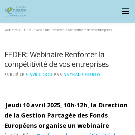
Aller
au
Menu
contenu
Vous êtes ici :
FEDER: Webinaire Renforcer la compétitivité de vos entreprises
FEDER: Webinaire Renforcer la
PROGRAMMES
J’AI UN PROJET
compétitivité de vos entreprises
PUBLIÉ LE
9 AVRIL 2025
PAR
NATHALIE HIERSO
JE SUIS BÉNÉFICIAIRE
RESSOURCES DOCUMENTAIRES
ZOOM EUROPE
Jeudi 10 avril 2025, 10h-12h, la Direction
de la Gestion Partagée des Fonds
Européens organise un webinaire
SIGNALER UNE FRAUDE