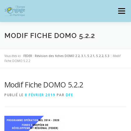
Aller
au
Menu
contenu
MODIF FICHE DOMO 5.2.2
PROGRAMMES
J’AI UN PROJET
Vous êtes ici :
FEDER : Révision des fiches DOMO 2.2, 3.1, 5.2.1, 5.2.2, 5.3
>
Modif
Fiche DOMO 5.2.2
JE SUIS BÉNÉFICIAIRE
Modif Fiche DOMO 5.2.2
PUBLIÉ LE
8 FÉVRIER 2019
PAR
DFE
RESSOURCES DOCUMENTAIRES
ZOOM EUROPE
SIGNALER UNE FRAUDE