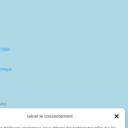
97200
inique.
nées
Gérer le consentement
les meilleures expériences, nous utilisons des technologies telles que les