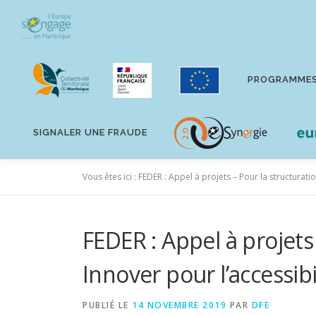
Aller
au
contenu
PROGRAMME
SIGNALER UNE FRAUDE
Vous êtes ici :
FEDER : Appel à projets – Pour la structuration 
FEDER : Appel à projets 
Innover pour l’accessibili
PUBLIÉ LE
14 NOVEMBRE 2019
PAR
DFE