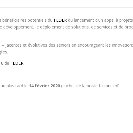
s bénéficiaires potentiels du
FEDER
du lancement d’un appel à projets qu
le développement, le déploiement de solutions, de services et de produ
 jacentes et évolutives des séniors en encourageant les innovations qu
iles.
 €
de
FEDER
.
au plus tard le
14 février 2020
(cachet de la poste faisant foi)