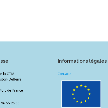
esse
Informations légales
de la CTM
Contacts
ston-Defferre
1
Fort-de-France
5 96 55 26 00