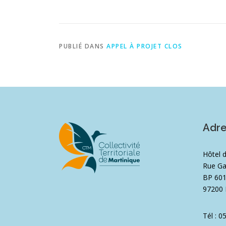
PUBLIÉ DANS
APPEL À PROJET CLOS
Adr
Hôtel 
Rue Ga
BP 60
97200 
Tél : 0