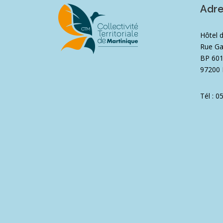
Adr
Hôtel 
Rue Ga
BP 60
97200 
Tél : 0