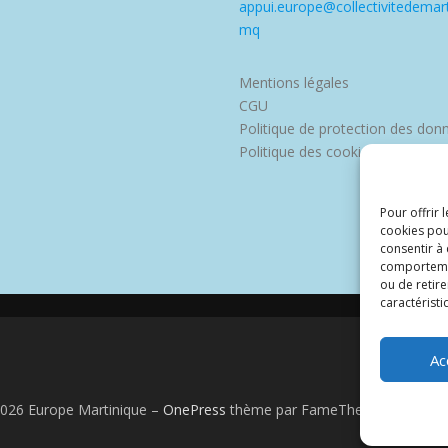
appui.europe@collectivitedemart
mq
Mentions légales
CGU
Politique de protection des don
Politique des cookies
Pour offrir 
cookies pou
consentir à
comportement
ou de retire
caractéristi
Ac
2026 Europe Martinique
–
OnePress
thème par FameThemes. Traduit 