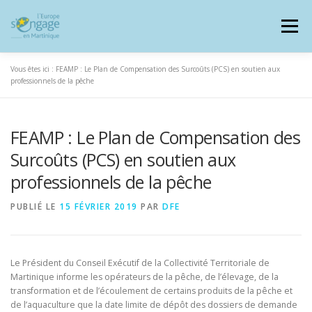
Aller
au
Menu
contenu
Vous êtes ici :
FEAMP : Le Plan de Compensation des Surcoûts (PCS) en soutien aux
professionnels de la pêche
FEAMP : Le Plan de Compensation des
PROGRAMMES
J’AI UN PROJET
Surcoûts (PCS) en soutien aux
professionnels de la pêche
JE SUIS BÉNÉFICIAIRE
PUBLIÉ LE
15 FÉVRIER 2019
PAR
DFE
RESSOURCES DOCUMENTAIRES
ZOOM EUROPE
Le Président du Conseil Exécutif de la Collectivité Territoriale de
Martinique informe les opérateurs de la pêche, de l’élevage, de la
SIGNALER UNE FRAUDE
transformation et de l’écoulement de certains produits de la pêche et
de l’aquaculture que la date limite de dépôt des dossiers de demande