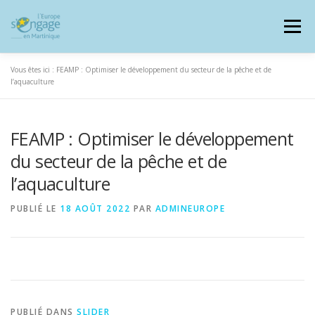
Aller
au
Menu
contenu
Vous êtes ici :
FEAMP : Optimiser le développement du secteur de la pêche et de
l’aquaculture
FEAMP : Optimiser le développement
PROGRAMMES
J’AI UN PROJET
du secteur de la pêche et de
l’aquaculture
JE SUIS BÉNÉFICIAIRE
PUBLIÉ LE
18 AOÛT 2022
PAR
ADMINEUROPE
RESSOURCES DOCUMENTAIRES
ZOOM EUROPE
SIGNALER UNE FRAUDE
PUBLIÉ DANS
SLIDER