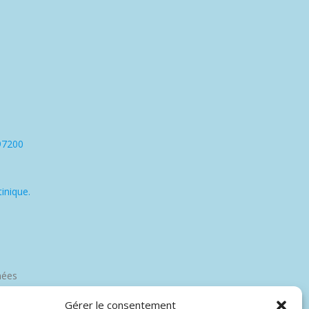
97200
inique.
nées
Gérer le consentement