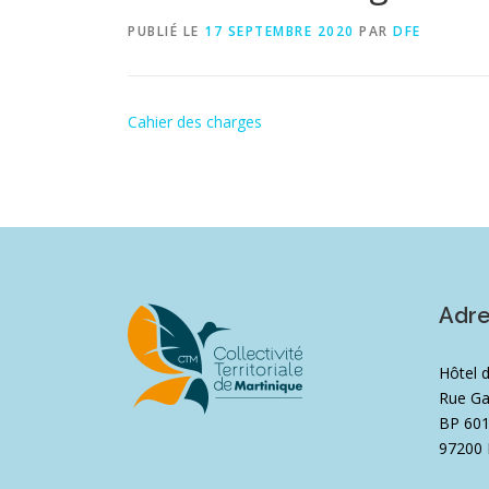
PUBLIÉ LE
17 SEPTEMBRE 2020
PAR
DFE
Cahier des charges
Adr
Hôtel 
Rue Ga
BP 60
97200 