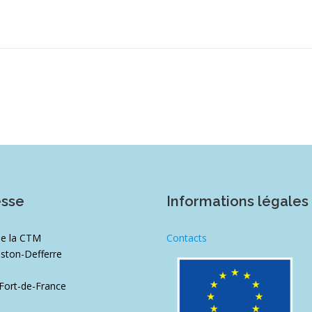
esse
Informations légales
de la CTM
Contacts
ston-Defferre
1
Fort-de-France