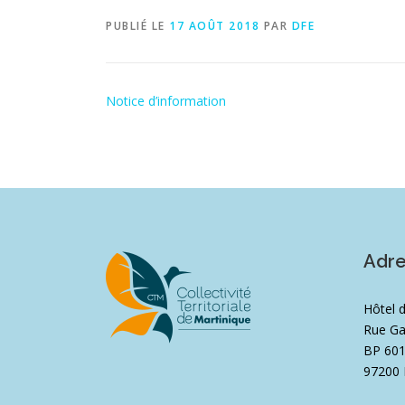
PUBLIÉ LE
17 AOÛT 2018
PAR
DFE
Notice d’information
Adr
Hôtel 
Rue Ga
BP 60
97200 