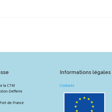
esse
Informations légales
de la CTM
Contacts
ston-Defferre
1
Fort-de-France