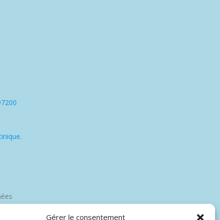
97200
inique.
nées
Gérer le consentement