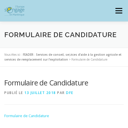
Aller
au
Menu
contenu
FORMULAIRE DE CANDIDATURE
PROGRAMMES
J’AI UN PROJET
Vous êtes ici :
FEADER : Services de conseil, services d’aide à la gestion agricole et
services de remplacement sur l’exploitation
>
Formulaire de Candidature
JE SUIS BÉNÉFICIAIRE
Formulaire de Candidature
PUBLIÉ LE
13 JUILLET 2018
PAR
DFE
RESSOURCES DOCUMENTAIRES
ZOOM EUROPE
Formulaire de Candidature
SIGNALER UNE FRAUDE