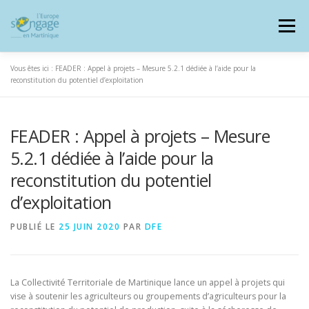
Aller
au
Menu
contenu
Vous êtes ici :
FEADER : Appel à projets – Mesure 5.2.1 dédiée à l’aide pour la
reconstitution du potentiel d’exploitation
FEADER : Appel à projets – Mesure
PROGRAMMES
J’AI UN PROJET
5.2.1 dédiée à l’aide pour la
reconstitution du potentiel
JE SUIS BÉNÉFICIAIRE
d’exploitation
PUBLIÉ LE
25 JUIN 2020
PAR
DFE
RESSOURCES DOCUMENTAIRES
ZOOM EUROPE
La Collectivité Territoriale de Martinique lance un appel à projets qui
SIGNALER UNE FRAUDE
vise à soutenir les agriculteurs ou groupements d’agriculteurs pour la