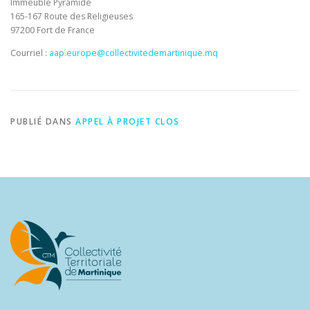
Immeuble Pyramide
165-167 Route des Religieuses
97200 Fort de France
Courriel :
aap.europe@collectivitedemartinique.mq
PUBLIÉ DANS
APPEL À PROJET CLOS