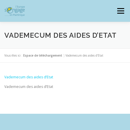
Aller
au
Menu
contenu
VADEMECUM DES AIDES D’ETAT
PROGRAMMES
J’AI UN PROJET
Vous êtes ici :
Espace de téléchargement
>
Vademecum des aides d’Etat
JE SUIS BÉNÉFICIAIRE
Vademecum des aides d’Etat
Vademecum des aides d’Etat
RESSOURCES DOCUMENTAIRES
ZOOM EUROPE
SIGNALER UNE FRAUDE