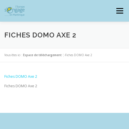
Aller
au
Menu
contenu
FICHES DOMO AXE 2
PROGRAMMES
J’AI UN PROJET
Vous êtes ici :
Espace de téléchargement
>
Fiches DOMO Axe 2
JE SUIS BÉNÉFICIAIRE
Fiches DOMO Axe 2
Fiches DOMO Axe 2
RESSOURCES DOCUMENTAIRES
ZOOM EUROPE
SIGNALER UNE FRAUDE