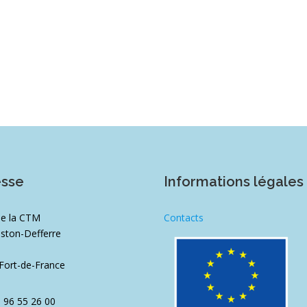
esse
Informations légales
de la CTM
Contacts
ston-Defferre
1
Fort-de-France
5 96 55 26 00