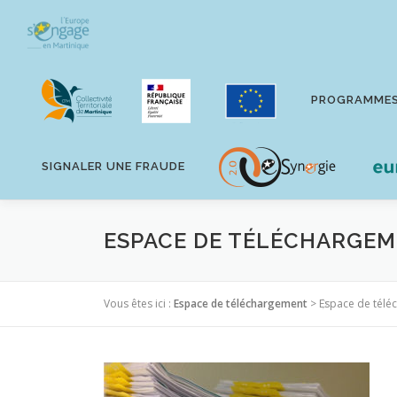
Aller
au
contenu
PROGRAMME
SIGNALER UNE FRAUDE
ESPACE DE TÉLÉCHARGE
Vous êtes ici :
Espace de téléchargement
>
Espace de télé