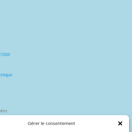
97200
inique.
nées
Gérer le consentement