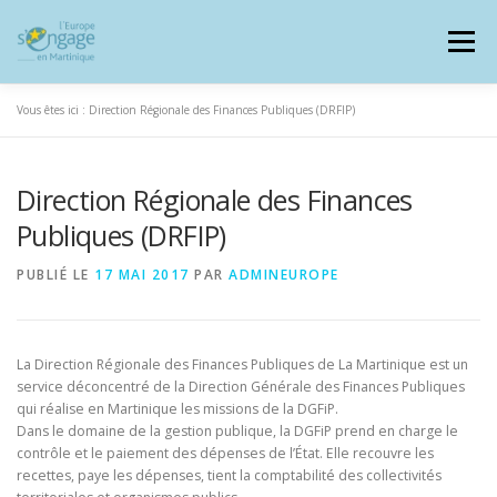
Aller
au
Menu
contenu
Vous êtes ici :
Direction Régionale des Finances Publiques (DRFIP)
Direction Régionale des Finances
PROGRAMMES
J’AI UN PROJET
Publiques (DRFIP)
PUBLIÉ LE
17 MAI 2017
PAR
ADMINEUROPE
JE SUIS BÉNÉFICIAIRE
La Direction Régionale des Finances Publiques de La Martinique est un
RESSOURCES DOCUMENTAIRES
ZOOM EUROPE
service déconcentré de la Direction Générale des Finances Publiques
qui réalise en Martinique les missions de la DGFiP.
Dans le domaine de la gestion publique, la DGFiP prend en charge le
contrôle et le paiement des dépenses de l’État. Elle recouvre les
SIGNALER UNE FRAUDE
recettes, paye les dépenses, tient la comptabilité des collectivités