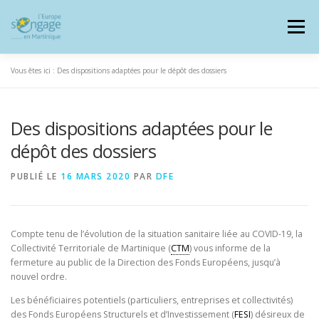
Aller
au
Menu
contenu
Vous êtes ici :
Des dispositions adaptées pour le dépôt des dossiers
Des dispositions adaptées pour le
PROGRAMMES
J’AI UN PROJET
dépôt des dossiers
PUBLIÉ LE
16 MARS 2020
PAR
DFE
JE SUIS BÉNÉFICIAIRE
Compte tenu de l’évolution de la situation sanitaire liée au COVID-19, la
RESSOURCES DOCUMENTAIRES
ZOOM EUROPE
Collectivité Territoriale de Martinique (
CTM
) vous informe de la
fermeture au public de la Direction des Fonds Européens, jusqu’à
nouvel ordre.
SIGNALER UNE FRAUDE
Les bénéficiaires potentiels (particuliers, entreprises et collectivités)
des Fonds Européens Structurels et d’Investissement (
FESI
) désireux de