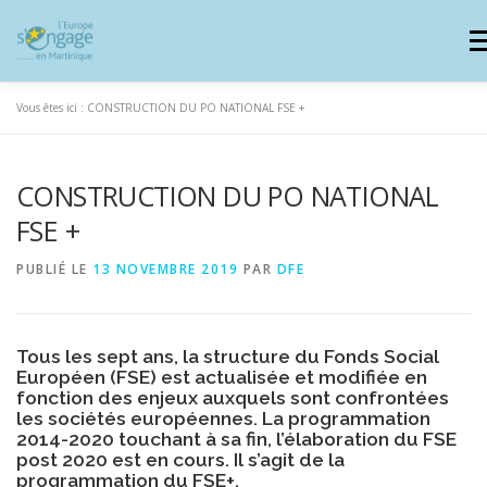
Aller
au
Me
contenu
Vous êtes ici :
CONSTRUCTION DU PO NATIONAL FSE +
PROGRAMMES
CONSTRUCTION DU PO NATIONAL
J’AI UN PROJET
JE SUIS BÉNÉFICIAIRE
FSE +
PUBLIÉ LE
13 NOVEMBRE 2019
PAR
DFE
RESSOURCES DOCUMENTAIRES
ZOOM EUROPE
Tous les sept ans, la structure du Fonds Social
SIGNALER UNE FRAUDE
Européen (FSE) est actualisée et modifiée en
fonction des enjeux auxquels sont confrontées
les sociétés européennes. La programmation
2014-2020 touchant à sa fin, l’élaboration du FSE
post 2020 est en cours. Il s’agit de la
programmation du FSE+.