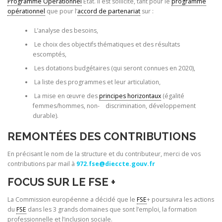
Programme Opérationnel
Etat. Il est sollicité, tant pour le
programme
opérationnel
que pour l’
accord de partenariat
sur :
L’analyse des besoins,
Le choix des objectifs thématiques et des résultats
escomptés,
Les dotations budgétaires (qui seront connues en 2020),
La liste des programmes et leur articulation,
La mise en œuvre des
principes horizontaux
(égalité
femmes/hommes, non- discrimination, développement
durable).
REMONTÉES
DES CONTRIBUTIONS
En précisant le nom de la structure et du contributeur, merci de vos
contributions
par mail à
972.fse@dieccte.gouv.fr
FOCUS SUR LE FSE +
La Commission européenne a décidé que le
FSE
+ poursuivra les actions
du
FSE
dans les 3 grands domaines que sont l’emploi, la formation
professionnelle et l’inclusion sociale.