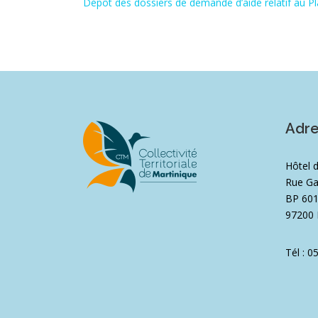
Dépôt des dossiers de demande d’aide relatif au 
Adr
Hôtel 
Rue Ga
BP 60
97200 
Tél : 0