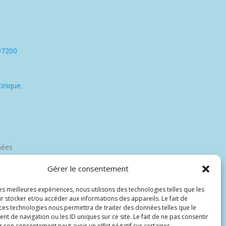
97200
inique.
nées
Gérer le consentement
les meilleures expériences, nous utilisons des technologies telles que les
r stocker et/ou accéder aux informations des appareils. Le fait de
 ces technologies nous permettra de traiter des données telles que le
 de navigation ou les ID uniques sur ce site. Le fait de ne pas consentir
r son consentement peut avoir un effet négatif sur certaines