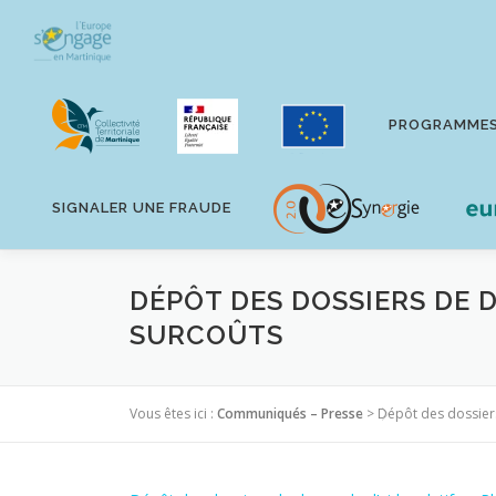
Aller
au
contenu
PROGRAMME
SIGNALER UNE FRAUDE
DÉPÔT DES DOSSIERS DE 
SURCOÛTS
Vous êtes ici :
Communiqués – Presse
>
Dépôt des dossier