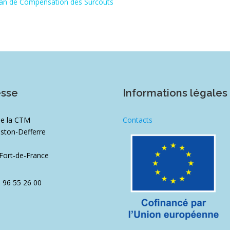
Plan de Compensation des Surcoûts
esse
Informations légales
de la CTM
Contacts
ston-Defferre
1
Fort-de-France
5 96 55 26 00