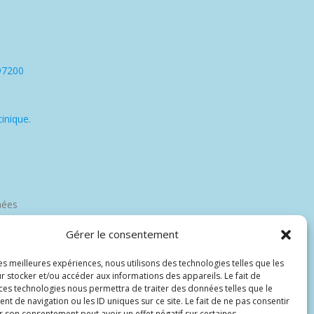
97200
inique.
nées
Gérer le consentement
les meilleures expériences, nous utilisons des technologies telles que les
r stocker et/ou accéder aux informations des appareils. Le fait de
 ces technologies nous permettra de traiter des données telles que le
 de navigation ou les ID uniques sur ce site. Le fait de ne pas consentir
r son consentement peut avoir un effet négatif sur certaines