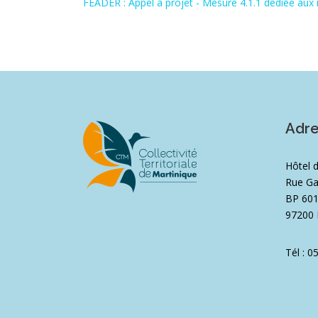
FEADER : Appel à projet - Mesure 4.1.1 dédiée aux 
Adr
Hôtel 
Rue Ga
BP 60
97200 
Tél : 0