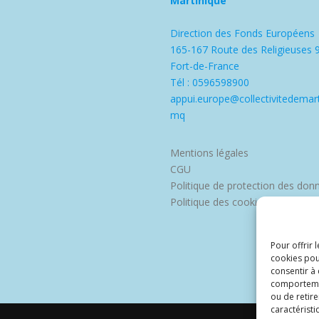
Martinique
Direction des Fonds Européens
165-167 Route des Religieuses 
Fort-de-France
Tél : 0596598900
appui.europe@collectivitedemart
mq
Mentions légales
CGU
Politique de protection des don
Politique des cookies
Pour offrir 
cookies pou
consentir à
comportement
ou de retire
caractéristi