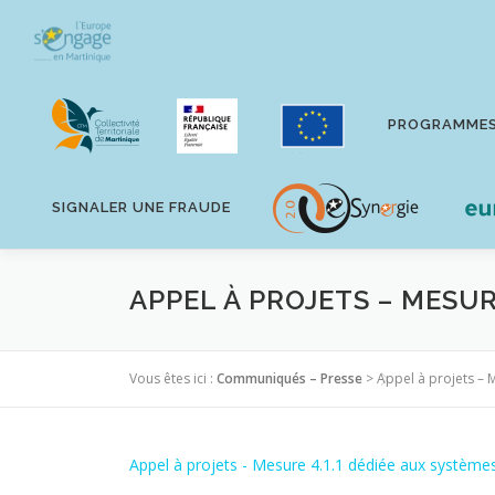
Aller
au
contenu
PROGRAMME
SIGNALER UNE FRAUDE
APPEL À PROJETS – MESUR
Vous êtes ici :
Communiqués – Presse
>
Appel à projets – M
Appel à projets - Mesure 4.1.1 dédiée aux systèmes d