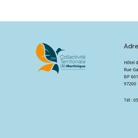
Adr
Hôtel 
Rue Ga
BP 60
97200 
Tél : 0