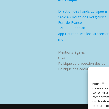
Martinique
Direction des Fonds Européens
165-167 Route des Religieuses 
Fort-de-France
Tél : 0596598900
appui.europe@collectivitedemart
mq
Mentions légales
CGU
Politique de protection des don
Politique des cookies
Pour offrir 
cookies pou
consentir à
comportement
ou de retire
caractéristi