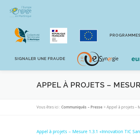
Aller
au
contenu
PROGRAMME
SIGNALER UNE FRAUDE
APPEL À PROJETS – MESUR
Vous êtes ici :
Communiqués – Presse
>
Appel à projets – 
Appel à projets – Mesure 1.3.1 «Innovation TIC Sa