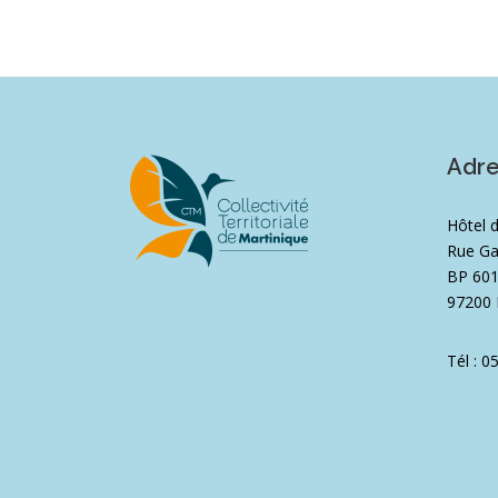
Adr
Hôtel 
Rue Ga
BP 60
97200 
Tél : 0