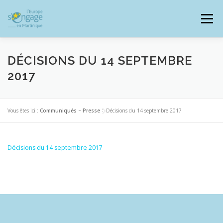
Aller
au
Menu
contenu
DÉCISIONS DU 14 SEPTEMBRE
2017
PROGRAMMES
J’AI UN PROJET
Vous êtes ici :
Communiqués – Presse
>
Décisions du 14 septembre 2017
JE SUIS BÉNÉFICIAIRE
Décisions du 14 septembre 2017
RESSOURCES DOCUMENTAIRES
ZOOM EUROPE
SIGNALER UNE FRAUDE