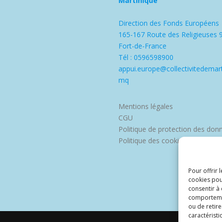
Martinique
Direction des Fonds Européens
165-167 Route des Religieuses 
Fort-de-France
Tél : 0596598900
appui.europe@collectivitedemart
mq
Mentions légales
CGU
Politique de protection des don
Politique des cookies
Pour offrir 
cookies pou
consentir à
comportement
ou de retire
caractéristi