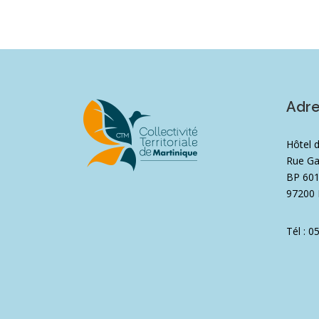
Adr
Hôtel 
Rue Ga
BP 60
97200 
Tél : 0