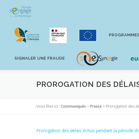
Aller
au
contenu
PROGRAMME
SIGNALER UNE FRAUDE
PROROGATION DES DÉLAIS
Vous êtes ici :
Communiqués – Presse
>
Prorogation des dé
Prorogation des délais échus pendant la période d’