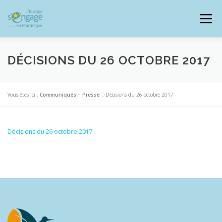
Aller
au
Menu
contenu
DÉCISIONS DU 26 OCTOBRE 2017
PROGRAMMES
J’AI UN PROJET
Vous êtes ici :
Communiqués – Presse
>
Décisions du 26 octobre 2017
JE SUIS BÉNÉFICIAIRE
Décisions du 26 octobre 2017
RESSOURCES DOCUMENTAIRES
ZOOM EUROPE
SIGNALER UNE FRAUDE