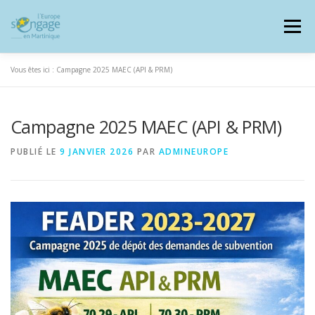
Aller
au
Menu
contenu
Vous êtes ici :
Campagne 2025 MAEC (API & PRM)
Campagne 2025 MAEC (API & PRM)
PROGRAMMES
J’AI UN PROJET
PUBLIÉ LE
9 JANVIER 2026
PAR
ADMINEUROPE
JE SUIS BÉNÉFICIAIRE
RESSOURCES DOCUMENTAIRES
ZOOM EUROPE
SIGNALER UNE FRAUDE